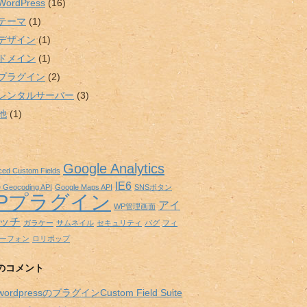
WordPress
(16)
テーマ
(1)
デザイン
(1)
ドメイン
(1)
プラグイン
(2)
レンタルサーバー
(3)
他
(1)
Google Analytics
ed Custom Fields
IE6
 Geocoding API
Google Maps API
SNSボタン
Pプラグイン
アイ
WP管理画面
ッチ
ガラケー
サムネイル
セキュリティ
バグ
フィ
ーフォン
ロリポップ
のコメント
wordpressのプラグインCustom Field Suite