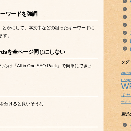
たキーワードを強調
にしない、とかにして、本文中などの狙ったキーワードに
します。
keywordsを全ページ同じにしない
タグ
らば「All in One SEO Pack」で簡単にできま
Advanc
Google
W
キャ
ーチャ
を分けると良いそうな
最近