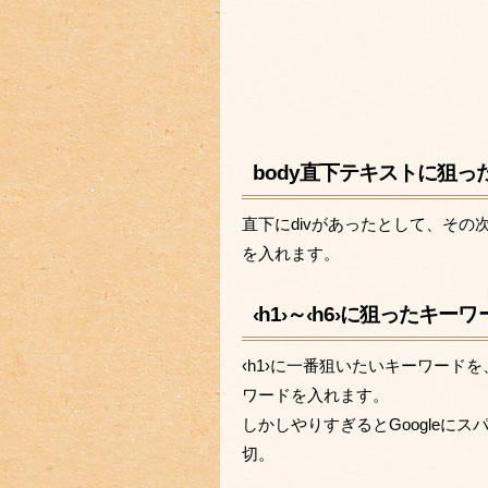
body直下テキストに狙
直下にdivがあったとして、その
を入れます。
‹h1›～‹h6›に狙ったキー
‹h1›に一番狙いたいキーワー
ワードを入れます。
しかしやりすぎるとGoogleに
切。