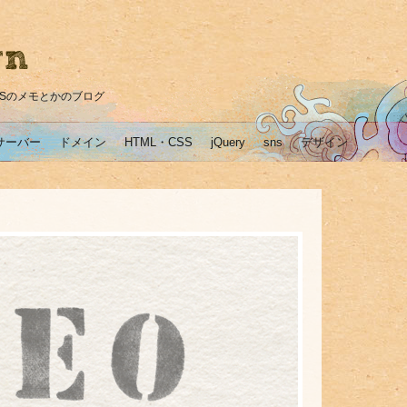
SNSのメモとかのブログ
サーバー
ドメイン
HTML・CSS
jQuery
sns
デザイン