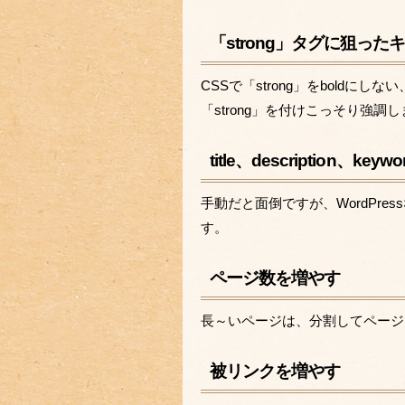
「strong」タグに狙っ
CSSで「strong」をbold
「strong」を付けこっそり強調
title、description、
手動だと面倒ですが、WordPressな
す。
ページ数を増やす
長～いページは、分割してページ
被リンクを増やす