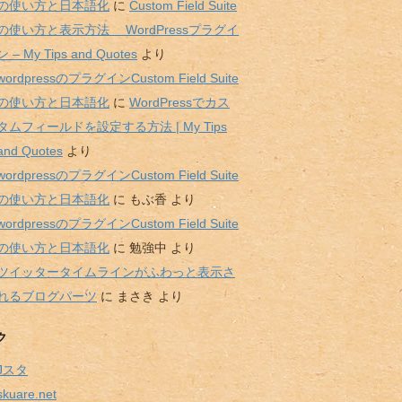
の使い方と日本語化
に
Custom Field Suite
の使い方と表示方法 WordPressプラグイ
ン – My Tips and Quotes
より
wordpressのプラグインCustom Field Suite
の使い方と日本語化
に
WordPressでカス
タムフィールドを設定する方法 | My Tips
and Quotes
より
wordpressのプラグインCustom Field Suite
の使い方と日本語化
に
もぶ香
より
wordpressのプラグインCustom Field Suite
の使い方と日本語化
に
勉強中
より
ツイッタータイムラインがふわっと表示さ
れるブログパーツ
に
まさき
より
ク
Jスタ
skuare.net